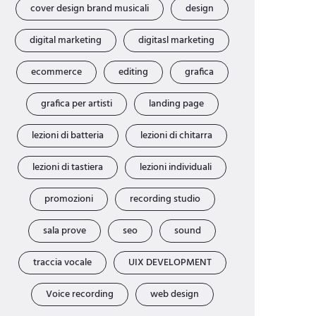
cover design brand musicali
design
digital marketing
digitasl marketing
ecommerce
editing
grafica
grafica per artisti
landing page
lezioni di batteria
lezioni di chitarra
lezioni di tastiera
lezioni individuali
promozioni
recording studio
sala prove
seo
sound
traccia vocale
UIX DEVELOPMENT
Voice recording
web design