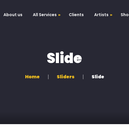
About us
All Services
Clients
Artists
Sho
Nodo52
Voice Recording
Antonio Ferrara
Slide
Impara a suonare
Mastering Taccia
Home
Sliders
Slide
Audio Editing
Digital Marketing
Web Design
Studio grafico