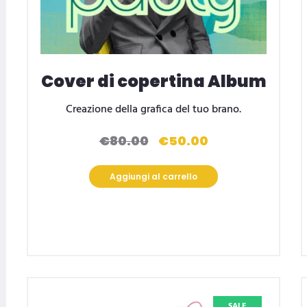
Cover di copertina Album
Creazione della grafica del tuo brano.
€
80.00
€
50.00
Il
Il
prezzo
prezzo
originale
attuale
Aggiungi al carrello
era:
è:
€80.00.
€50.00.
SALE