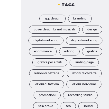
TAGS
app design
branding
cover design brand musicali
design
digital marketing
digitasl marketing
ecommerce
editing
grafica
grafica per artisti
landing page
lezioni di batteria
lezioni di chitarra
lezioni di tastiera
lezioni individuali
promozioni
recording studio
sala prove
seo
sound