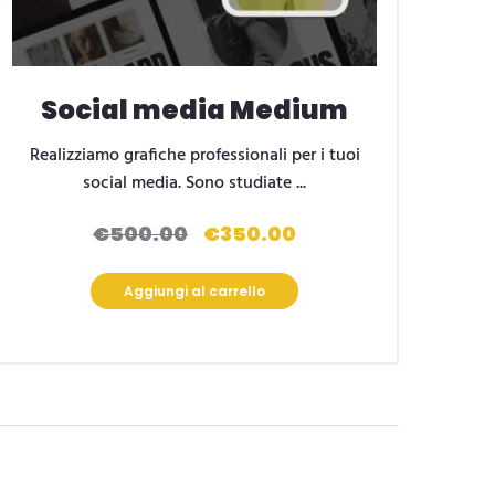
Social media Medium
Realizziamo grafiche professionali per i tuoi
social media. Sono studiate ...
€
500.00
€
350.00
Il
Il
prezzo
prezzo
originale
attuale
Aggiungi al carrello
era:
è:
€500.00.
€350.00.