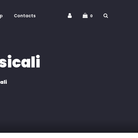
p
Contacts
0
icali
ali