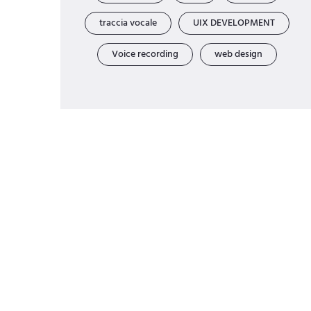
traccia vocale
UIX DEVELOPMENT
Voice recording
web design