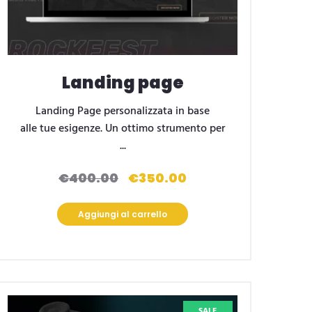
Landing page
Landing Page personalizzata in base
alle tue esigenze. Un ottimo strumento per
...
€
400.00
€
350.00
Il
Il
prezzo
prezzo
originale
attuale
Aggiungi al carrello
era:
è:
€400.00.
€350.00.
SALE