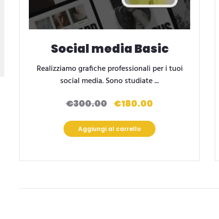
Social media Basic
Realizziamo grafiche professionali per i tuoi
social media. Sono studiate ...
€
300.00
€
180.00
Il
Il
prezzo
prezzo
originale
attuale
Aggiungi al carrello
era:
è:
€300.00.
€180.00.