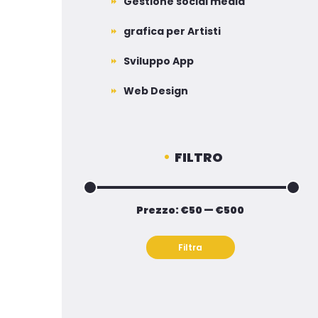
Gestione social media
grafica per Artisti
Sviluppo App
Web Design
FILTRO
Prezzo:
€50
—
€500
Prezzo
Prezzo
Min
Max
Filtra