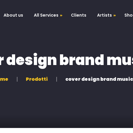
About us
All Services
Clients
Artists
Sho
Nodo52
Voice Recording
Antonio Ferrara
r design brand mus
Impara a suonare
Mastering Taccia
ome
Prodotti
cover design brand music
Audio Editing
Digital Marketing
Web Design
Studio grafico