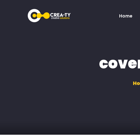
Home
cove
H