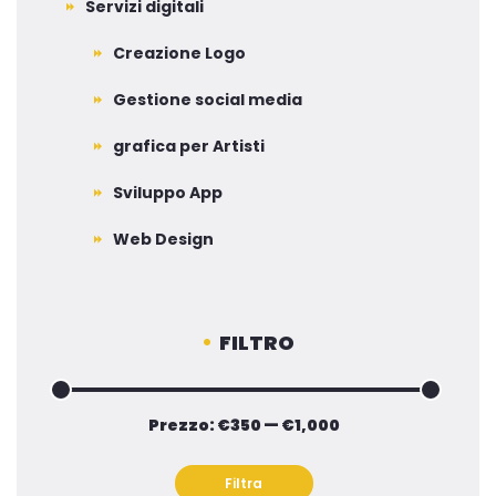
Servizi digitali
Creazione Logo
Gestione social media
grafica per Artisti
Sviluppo App
Web Design
FILTRO
Prezzo:
€350
—
€1,000
Prezzo
Prezzo
Min
Max
Filtra