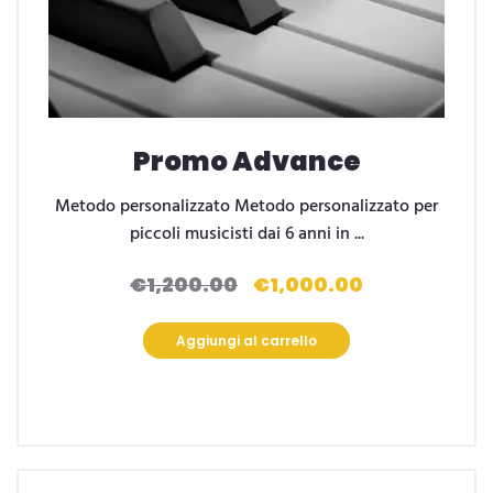
Promo Advance
Metodo personalizzato Metodo personalizzato per
piccoli musicisti dai 6 anni in ...
€
1,200.00
€
1,000.00
Il
Il
prezzo
prezzo
originale
attuale
Aggiungi al carrello
era:
è:
€1,200.00.
€1,000.00.