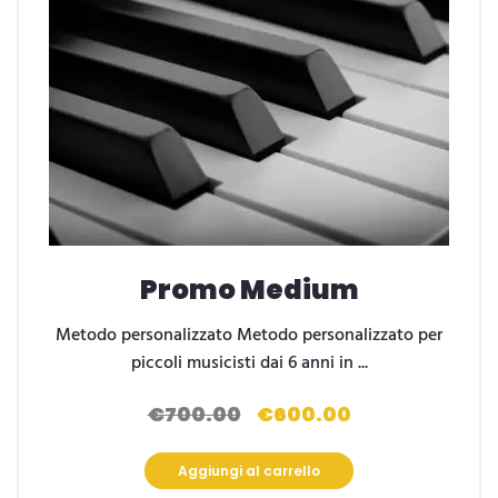
Promo Medium
Metodo personalizzato Metodo personalizzato per
piccoli musicisti dai 6 anni in ...
€
700.00
€
600.00
Il
Il
prezzo
prezzo
originale
attuale
Aggiungi al carrello
era:
è: