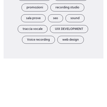
promozioni
recording studio
sala prove
seo
sound
traccia vocale
UIX DEVELOPMENT
Voice recording
web design