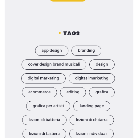
TAGS
app design
branding
cover design brand musicali
design
digital marketing
digitasl marketing
ecommerce
editing
grafica
grafica per artisti
landing page
lezioni di batteria
lezioni di chitarra
lezioni di tastiera
lezioni individuali