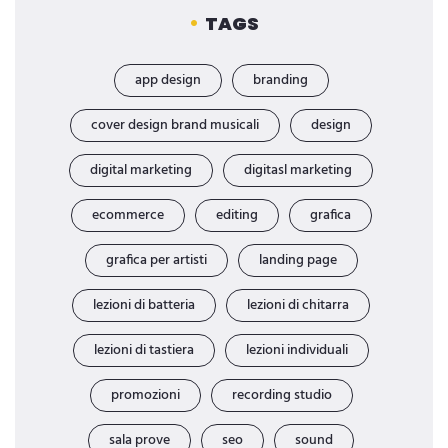
TAGS
app design
branding
cover design brand musicali
design
digital marketing
digitasl marketing
ecommerce
editing
grafica
grafica per artisti
landing page
lezioni di batteria
lezioni di chitarra
lezioni di tastiera
lezioni individuali
promozioni
recording studio
sala prove
seo
sound