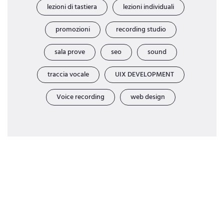
lezioni di tastiera
lezioni individuali
promozioni
recording studio
sala prove
seo
sound
traccia vocale
UIX DEVELOPMENT
Voice recording
web design