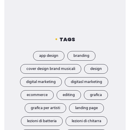
TAGS
app design
branding
cover design brand musicali
design
digital marketing
digitasl marketing
ecommerce
editing
grafica
grafica per artisti
landing page
lezioni di batteria
lezioni di chitarra