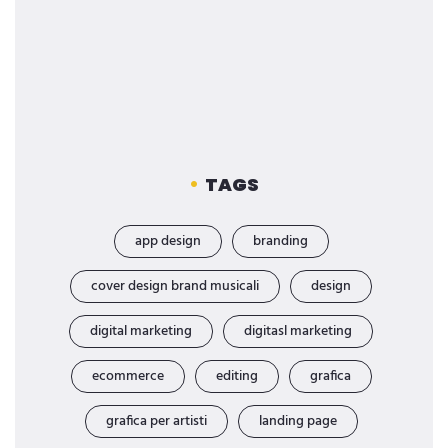
TAGS
app design
branding
cover design brand musicali
design
digital marketing
digitasl marketing
ecommerce
editing
grafica
grafica per artisti
landing page