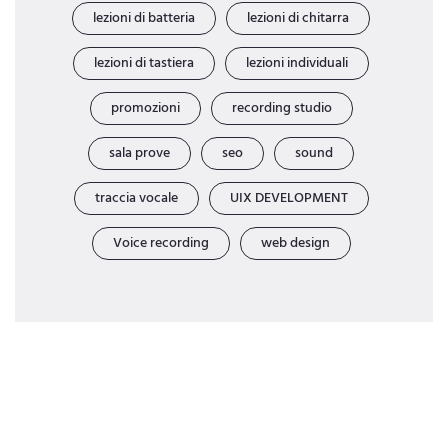
lezioni di batteria
lezioni di chitarra
lezioni di tastiera
lezioni individuali
promozioni
recording studio
sala prove
seo
sound
traccia vocale
UIX DEVELOPMENT
Voice recording
web design