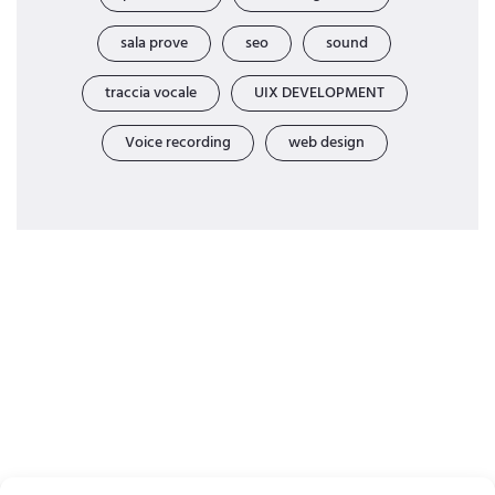
sala prove
seo
sound
traccia vocale
UIX DEVELOPMENT
Voice recording
web design