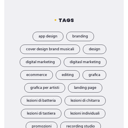
TAGS
app design
branding
cover design brand musicali
design
digital marketing
digitasl marketing
ecommerce
editing
grafica
grafica per artisti
landing page
lezioni di batteria
lezioni di chitarra
lezioni di tastiera
lezioni individuali
promozioni
recording studio